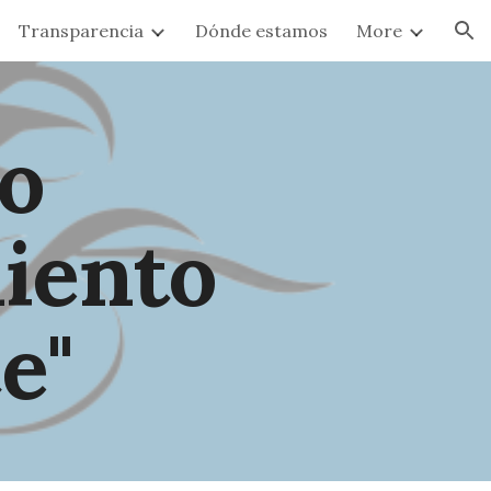
Transparencia
Dónde estamos
More
ion
o
iento
e"