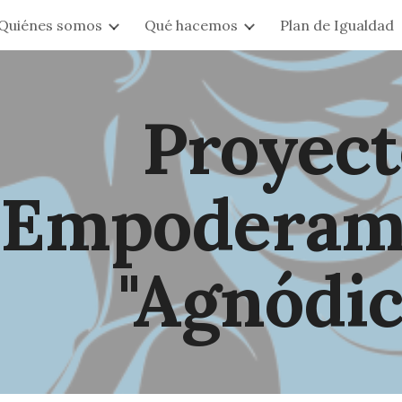
Quiénes somos
Qué hacemos
Plan de Igualdad
ip to main content
Skip to navigat
Proyect
Empoderam
"Agnódic