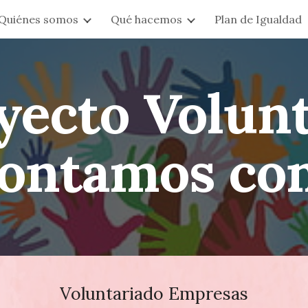
Quiénes somos
Qué hacemos
Plan de Igualdad
ip to main content
Skip to navigat
yecto Volun
ontamos con
Voluntariado Empresas