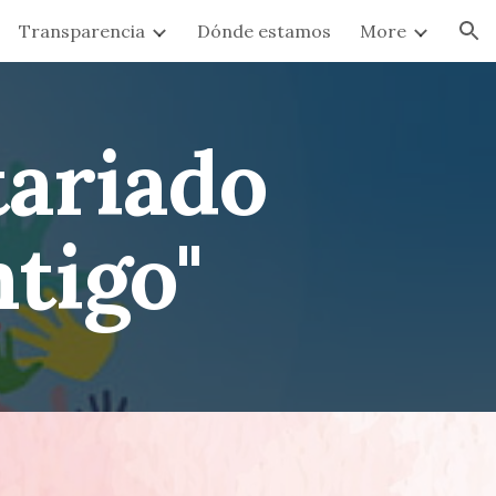
Transparencia
Dónde estamos
More
ion
tariado
tigo"