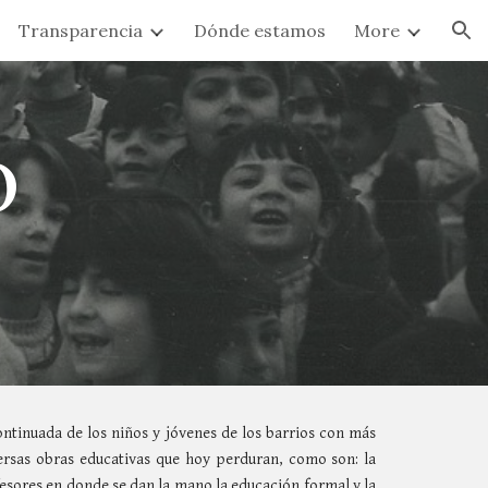
Transparencia
Dónde estamos
More
ion
o
continuada de los niños y jóvenes de los barrios con más
versas obras educativas que hoy perduran, como son: la
esores en donde se dan la mano la educación formal y la