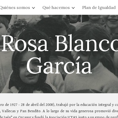
Quiénes somos
Qué hacemos
Plan de Igualdad
ip to main content
Skip to navigat
Rosa Blanc
García
ero de 1927 - 28 de abril del 2008), trabajó por la educación integral y 
r, Vallecas y Pan Bendito. A lo largo de su vida generosa promovió di
de Jaén" en Orcasur y fundó la Asociación ICEAS junto a un grupo de prof